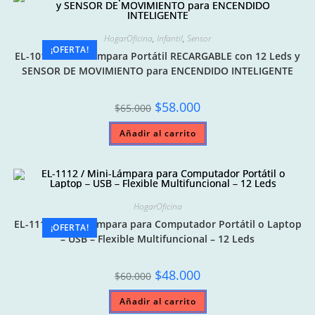
HogarOficina
,
Infantil
,
Sensor
¡OFERTA!
EL-1012 / Mini-Lámpara Portátil RECARGABLE con 12 Leds y
SENSOR DE MOVIMIENTO para ENCENDIDO INTELIGENTE
Original
Current
$
58.000
$
65.000
price
price
was:
is:
Añadir al carrito
$65.000.
$58.000.
HogarOficina
EL-1112 / Mini-Lámpara para Computador Portátil o Laptop
¡OFERTA!
– USB – Flexible Multifuncional – 12 Leds
Original
Current
$
48.000
$
60.000
price
price
was:
is:
Añadir al carrito
$60.000.
$48.000.