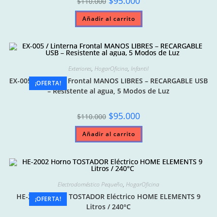
$
95.000
$
110.000
price
price
was:
is:
Añadir al carrito
$110.000.
$95.000.
Exteriores
,
HogarOficina
,
Infantil
EX-005 / Linterna Frontal MANOS LIBRES – RECARGABLE USB
¡OFERTA!
– Resistente al agua, 5 Modos de Luz
Original
Current
$
95.000
$
110.000
price
price
was:
is:
Añadir al carrito
$110.000.
$95.000.
Electrodoméstico Pequeño
,
HogarOficina
HE-2002 Horno TOSTADOR Eléctrico HOME ELEMENTS 9
¡OFERTA!
Litros / 240°C