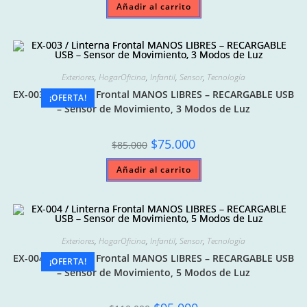
Añadir al carrito
$85.000.
$75.000.
Exteriores
,
HogarOficina
,
Infantil
,
Sensor
,
Tecnología
EX-003 / Linterna Frontal MANOS LIBRES – RECARGABLE USB
¡OFERTA!
– Sensor de Movimiento, 3 Modos de Luz
Original
Current
$
75.000
$
85.000
price
price
was:
is:
Añadir al carrito
$85.000.
$75.000.
Exteriores
,
HogarOficina
,
Infantil
,
Sensor
,
Tecnología
EX-004 / Linterna Frontal MANOS LIBRES – RECARGABLE USB
¡OFERTA!
– Sensor de Movimiento, 5 Modos de Luz
Original
Current