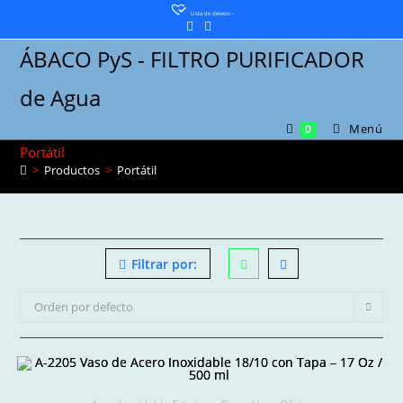
Saltar
Lista de deseos -
al
ÁBACO PyS - FILTRO PURIFICADOR
contenido
de Agua
Menú
0
Portátil
>
Productos
>
Portátil
Filtrar por:
Orden por defecto