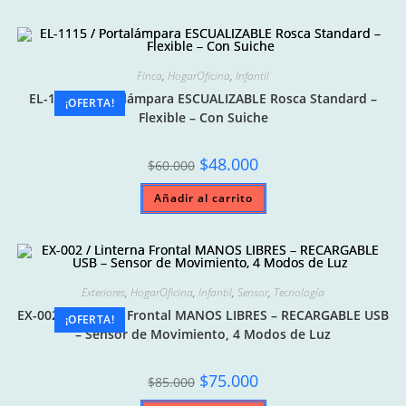
Finca
,
HogarOficina
,
Infantil
EL-1115 / Portalámpara ESCUALIZABLE Rosca Standard –
¡OFERTA!
Flexible – Con Suiche
Original
Current
$
48.000
$
60.000
price
price
was:
is:
Añadir al carrito
$60.000.
$48.000.
Exteriores
,
HogarOficina
,
Infantil
,
Sensor
,
Tecnología
EX-002 / Linterna Frontal MANOS LIBRES – RECARGABLE USB
¡OFERTA!
– Sensor de Movimiento, 4 Modos de Luz
Original
Current
$
75.000
$
85.000
price
price
was:
is: