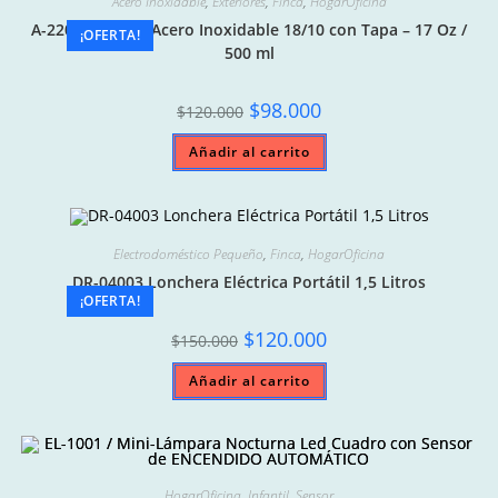
Acero Inoxidable
,
Exteriores
,
Finca
,
HogarOficina
A-2205 Vaso de Acero Inoxidable 18/10 con Tapa – 17 Oz /
¡OFERTA!
500 ml
Original
Current
$
98.000
$
120.000
price
price
was:
is:
Añadir al carrito
$120.000.
$98.000.
Electrodoméstico Pequeño
,
Finca
,
HogarOficina
DR-04003 Lonchera Eléctrica Portátil 1,5 Litros
¡OFERTA!
Original
Current
$
120.000
$
150.000
price
price
was:
is:
Añadir al carrito
$150.000.
$120.000.
HogarOficina
,
Infantil
,
Sensor