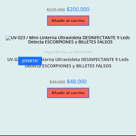
Original
Current
$
200.000
$
225.000
price
price
was:
is:
Añadir al carrito
$225.000.
$200.000.
HogarOficina
,
Luz Ultravioleta
UV-023 / Mini-Linterna Ultravioleta DESINFECTANTE 9 Leds
¡OFERTA!
Detecta ESCORPIONES y BILLETES FALSOS
Original
Current
$
48.000
$
58.000
price
price
was:
is:
Añadir al carrito
$58.000.
$48.000.