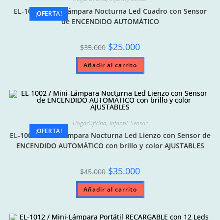
EL-1001 / Mini-Lámpara Nocturna Led Cuadro con Sensor
¡OFERTA!
de ENCENDIDO AUTOMÁTICO
Original
Current
$
25.000
$
35.000
price
price
was:
is:
Añadir al carrito
$35.000.
$25.000.
HogarOficina
,
Infantil
,
Sensor
¡OFERTA!
EL-1002 / Mini-Lámpara Nocturna Led Lienzo con Sensor de
ENCENDIDO AUTOMÁTICO con brillo y color AJUSTABLES
Original
Current
$
35.000
$
45.000
price
price
was:
is:
Añadir al carrito
$45.000.
$35.000.