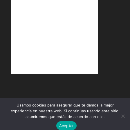
Usamos cookies para asegurar que te damos la mejor
experiencia en nuestra web. Si continúas usando este sitio,
asumiremos que estás de acuerdo con ello.
Política de Cookies
Política de Privacidad
Términos y Condiciones
Aceptar
Diseñado por
ÁBACO Productos & Servicios
- Copyright 2026