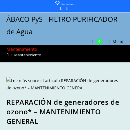
Saltar
Lista de deseos -
al
ÁBACO PyS - FILTRO PURIFICADOR
contenido
de Agua
Menú
0
Mantenimiento
>
Mantenimiento
REPARACIÓN de generadores de
ozono* – MANTENIMIENTO
GENERAL