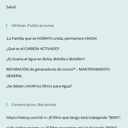
pan
Salud
Últimas Publicaciones
¡La Familia que se HIDRATA unida, permanece UNIDA!
¿Qué es el CARBÓN ACTIVADO?
¿Es buena el Agua en Bolsa, Botella o Botellón?
REPARACIÓN de generadores de ozono* – MANTENIMIENTO
GENERAL
¿Se deben LAVAR los filtros para Agua?
Comentarios Recientes
https://twicsy.com/id
en
¡El filtro que tengo está trabajando “BIEN”!
cialis online reviews
en
¡El filtro que tengo está trabajando “BIEN”!