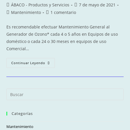
Autor
Publicación
ÁBACO - Productos y Servicios
7 de mayo de 2021
de
de
Categoría
Comentarios
Mantenimiento
1 comentario
la
la
de
de
entrada:
entrada:
la
la
Es recomendable efectuar Mantenimiento General al
entrada:
entrada:
Generador de Ozono* cada 4 o 5 años en Equipos de uso
doméstico o cada 24 o 30 meses en equipos de uso
Comercial…
REPARACIÓN
Continuar Leyendo
De
Generadores
De
Ozono*
–
MANTENIMIENTO
GENERAL
Pre
Es
to
Categorías
clo
the
Mantenimiento
sea