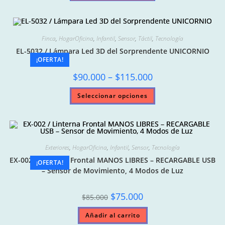
tiene
múltiples
variantes.
Las
opciones
se
Finca
,
HogarOficina
,
Infantil
,
Sensor
,
Táctil
,
Tecnología
pueden
elegir
EL-5032 / Lámpara Led 3D del Sorprendente UNICORNIO
en
¡OFERTA!
la
página
Price
$
90.000
–
$
115.000
de
range:
producto
$90.000
Este
Seleccionar opciones
through
producto
$115.000
tiene
múltiples
variantes.
Las
opciones
se
pueden
Exteriores
,
HogarOficina
,
Infantil
,
Sensor
,
Tecnología
elegir
EX-002 / Linterna Frontal MANOS LIBRES – RECARGABLE USB
en
¡OFERTA!
la
– Sensor de Movimiento, 4 Modos de Luz
página
de
producto
Original
Current
$
75.000
$
85.000
price
price
was:
is:
Añadir al carrito
$85.000.
$75.000.