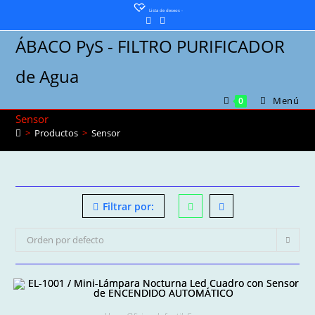
Saltar
Lista de deseos -
al
ÁBACO PyS - FILTRO PURIFICADOR
contenido
de Agua
Menú
0
Sensor
>
Productos
>
Sensor
Filtrar por:
Orden por defecto