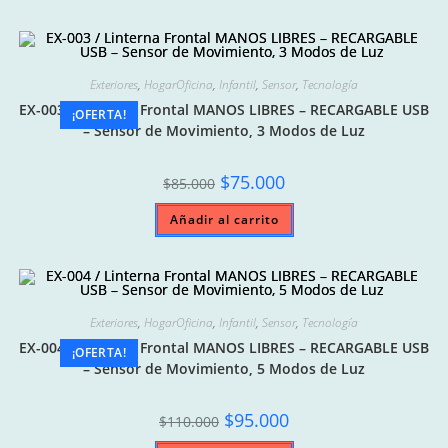
Exteriores
,
HogarOficina
,
Infantil
,
Sensor
,
Tecnología
EX-003 / Linterna Frontal MANOS LIBRES – RECARGABLE USB
¡OFERTA!
– Sensor de Movimiento, 3 Modos de Luz
Original
Current
$
75.000
$
85.000
price
price
was:
is:
Añadir al carrito
$85.000.
$75.000.
Exteriores
,
HogarOficina
,
Infantil
,
Sensor
,
Tecnología
EX-004 / Linterna Frontal MANOS LIBRES – RECARGABLE USB
¡OFERTA!
– Sensor de Movimiento, 5 Modos de Luz
Original
Current
$
95.000
$
110.000
price
price
was:
is: