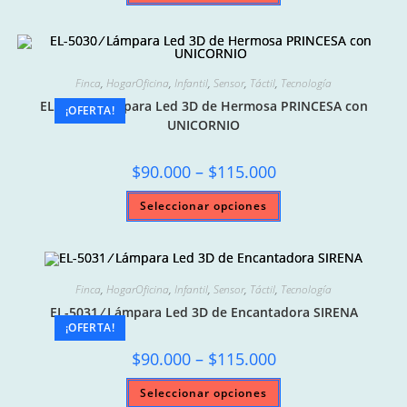
$115.000
tiene
múltiples
variantes.
Las
opciones
se
pueden
Finca
,
HogarOficina
,
Infantil
,
Sensor
,
Táctil
,
Tecnología
elegir
EL-5030 ⁄ Lámpara Led 3D de Hermosa PRINCESA con
en
¡OFERTA!
la
UNICORNIO
página
de
producto
Price
$
90.000
–
$
115.000
range:
$90.000
Este
Seleccionar opciones
through
producto
$115.000
tiene
múltiples
variantes.
Las
opciones
se
Finca
,
HogarOficina
,
Infantil
,
Sensor
,
Táctil
,
Tecnología
pueden
elegir
EL-5031 ⁄ Lámpara Led 3D de Encantadora SIRENA
en
¡OFERTA!
la
página
Price
$
90.000
–
$
115.000
de
range:
producto
$90.000
Este
Seleccionar opciones
through
producto
$115.000