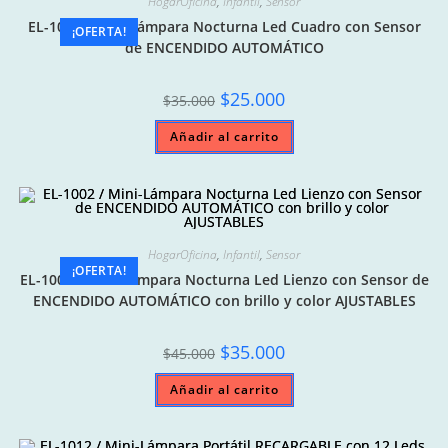
HogarOficina
,
Infantil
,
Sensor
EL-1001 / Mini-Lámpara Nocturna Led Cuadro con Sensor
¡OFERTA!
de ENCENDIDO AUTOMÁTICO
Original
Current
$
25.000
$
35.000
price
price
was:
is:
Añadir al carrito
$35.000.
$25.000.
HogarOficina
,
Infantil
,
Sensor
¡OFERTA!
EL-1002 / Mini-Lámpara Nocturna Led Lienzo con Sensor de
ENCENDIDO AUTOMÁTICO con brillo y color AJUSTABLES
Original
Current
$
35.000
$
45.000
price
price
was:
is:
Añadir al carrito
$45.000.
$35.000.