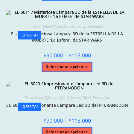
tiene
múltiples
variantes.
Las
opciones
se
pueden
Finca
,
HogarOficina
,
Sensor
,
Táctil
,
Tecnología
elegir
EL-5011 / Misteriosa Lámpara 3D de la ESTRELLA DE LA
en
¡OFERTA!
la
MUERTE ‘La Esfera’, de STAR WARS
página
de
producto
Price
$
90.000
–
$
115.000
range:
$90.000
Este
Seleccionar opciones
through
producto
$115.000
tiene
múltiples
variantes.
Las
opciones
se
pueden
Finca
,
HogarOficina
,
Infantil
,
Sensor
,
Táctil
,
Tecnología
elegir
EL-5020 / Impresionante Lámpara Led 3D del PTERANODÓN
en
¡OFERTA!
la
página
de
Price
$
90.000
–
$
115.000
producto
range:
$90.000
Este
Seleccionar opciones
through
producto