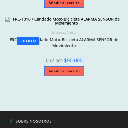
Añadir al carrito
$110.000.
$95.000.
Exteriores
,
Sensor
FRC-1010 / Candado Moto-Bicicleta ALARMA SENSOR de
¡OFERTA!
Movimiento
Original
Current
$
90.000
$
108.000
price
price
was:
is:
Añadir al carrito
$108.000.
$90.000.
SOBRE NOSOTROS