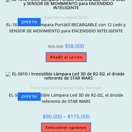
HogarOficina
,
Infantil
,
Sensor
¡OFERTA!
EL-1012 / Mini-Lámpara Portátil RECARGABLE con 12 Leds y
SENSOR DE MOVIMIENTO para ENCENDIDO INTELIGENTE
Original
Current
$
58.000
$
65.000
price
price
was:
is:
Añadir al carrito
$65.000.
$58.000.
Finca
,
HogarOficina
,
Sensor
,
Táctil
,
Tecnología
EL-5010 / Irresistible Lámpara Led 3D de R2-D2, el droide
¡OFERTA!
referente de STAR WARS
Price
$
90.000
–
$
115.000
range:
$90.000
Este
Seleccionar opciones
through
producto
$115.000