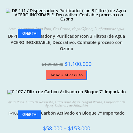
Acero Inoxidable
,
Agua Pura
,
Gas Ozono
,
HogarOficina
,
Purificador de Agua
¡OFERTA!
DP-111 / Dispensador y Purificador (con 3 Filtros) de Agua
ACERO INOXIDABLE, Decorativo. Confiable proceso con
Ozono
Original
Current
$
1.100.000
$
1.200.000
price
price
was:
is:
Añadir al carrito
$1.200.000.
$1.100.000.
Agua Pura
,
Filtro de Repuesto
,
Filtro para Agua
,
HogarOficina
,
Purificador de
Agua
,
Sistemas de Filtración
F-107 / Filtro de Carbón Activado en Bloque 7″ Importado
¡OFERTA!
Price
$
58.000
–
$
153.000
range: