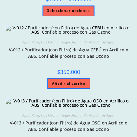
range:
producto
$7.200
Este
Seleccionar opciones
through
producto
$120.000
tiene
múltiples
variantes.
Las
opciones
se
pueden
Agua Pura
,
Gas Ozono
,
HogarOficina
,
Purificador de Agua
elegir
V-012 / Purificador (con Filtro) de Agua CEBÚ en Acrílico o
en
la
ABS. Confiable proceso con Gas Ozono
página
de
producto
$
350.000
Añadir al carrito
Agua Pura
,
Gas Ozono
,
HogarOficina
,
Purificador de Agua
V-013 / Purificador (con Filtro) de Agua OSO en Acrílico o
ABS. Confiable proceso con Gas Ozono