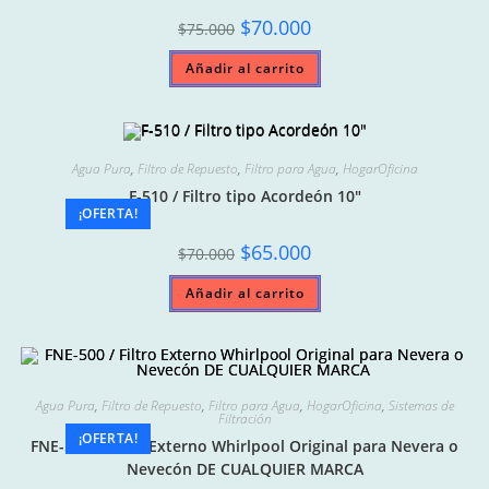
página
de
Original
Current
$
70.000
$
75.000
producto
price
price
was:
is:
Añadir al carrito
$75.000.
$70.000.
Agua Pura
,
Filtro de Repuesto
,
Filtro para Agua
,
HogarOficina
F-510 / Filtro tipo Acordeón 10″
¡OFERTA!
Original
Current
$
65.000
$
70.000
price
price
was:
is:
Añadir al carrito
$70.000.
$65.000.
Agua Pura
,
Filtro de Repuesto
,
Filtro para Agua
,
HogarOficina
,
Sistemas de
Filtración
¡OFERTA!
FNE-500 / Filtro Externo Whirlpool Original para Nevera o
Nevecón DE CUALQUIER MARCA