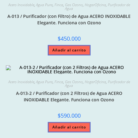
Acero Inoxidable
,
Agua Pura
,
Finca
,
Gas Ozono
,
HogarOficina
,
Purificador de
Agua
A-013 / Purificador (con Filtro) de Agua ACERO INOXIDABLE
Elegante. Funciona con Ozono
$
450.000
Añadir al carrito
Acero Inoxidable
,
Agua Pura
,
Finca
,
Gas Ozono
,
HogarOficina
,
Purificador de
Agua
A-013-2 / Purificador (con 2 Filtros) de Agua ACERO
INOXIDABLE Elegante. Funciona con Ozono
$
590.000
Añadir al carrito