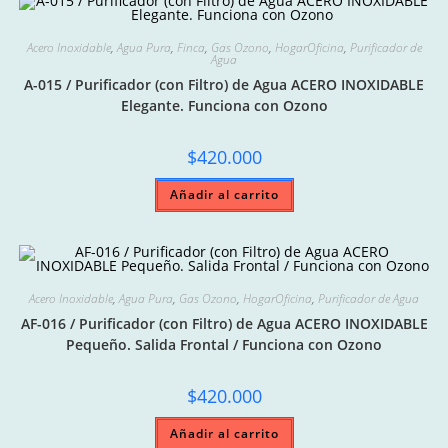
Acero Inoxidable
,
Agua Pura
,
Finca
,
Gas Ozono
,
HogarOficina
,
Purificador de
Agua
A-015 / Purificador (con Filtro) de Agua ACERO INOXIDABLE
Elegante. Funciona con Ozono
$
420.000
Añadir al carrito
Acero Inoxidable
,
Agua Pura
,
Gas Ozono
,
HogarOficina
,
Purificador de Agua
AF-016 / Purificador (con Filtro) de Agua ACERO INOXIDABLE
Pequeño. Salida Frontal / Funciona con Ozono
$
420.000
Añadir al carrito