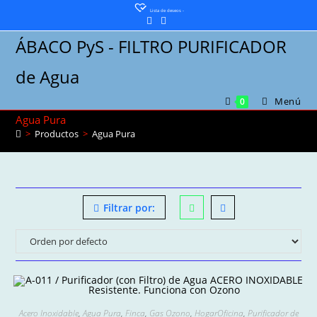
Saltar
Lista de deseos -
al
ÁBACO PyS - FILTRO PURIFICADOR
contenido
de Agua
Menú
0
Agua Pura
>
Productos
>
Agua Pura
Filtrar por:
Acero Inoxidable
,
Agua Pura
,
Finca
,
Gas Ozono
,
HogarOficina
,
Purificador de