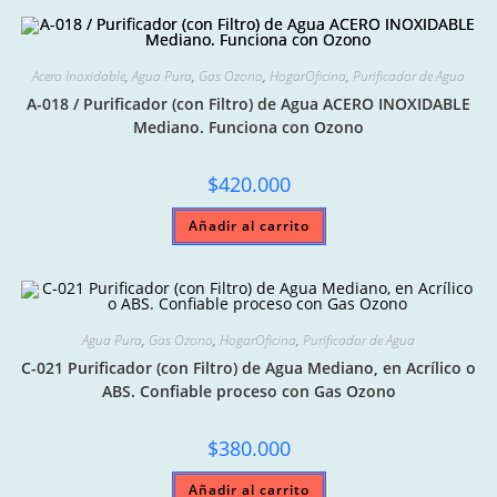
Acero Inoxidable
,
Agua Pura
,
Gas Ozono
,
HogarOficina
,
Purificador de Agua
A-018 / Purificador (con Filtro) de Agua ACERO INOXIDABLE
Mediano. Funciona con Ozono
$
420.000
Añadir al carrito
Agua Pura
,
Gas Ozono
,
HogarOficina
,
Purificador de Agua
C-021 Purificador (con Filtro) de Agua Mediano, en Acrílico o
ABS. Confiable proceso con Gas Ozono
$
380.000
Añadir al carrito