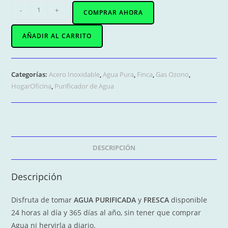
A-
-
+
COMPRAR AHORA
015
/
AÑADIR AL CARRITO
Purificador
(con
Filtro)
Categorías:
Acero Inoxidable
,
Agua Pura
,
Finca
,
Gas Ozono
,
de
HogarOficina
,
Purificador de Agua
Agua
ACERO
INOXIDABLE
Elegante.
Funciona
DESCRIPCIÓN
con
Ozono
Descripción
cantidad
Disfruta de tomar
AGUA PURIFICADA
y
FRESCA
disponible
24 horas al día y 365 días al año, sin tener que comprar
Agua ni hervirla a diario.