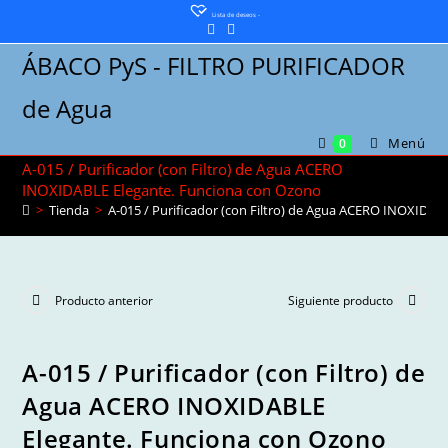
Saltar
Lista de deseos -
al
ÁBACO PyS - FILTRO PURIFICADOR
contenido
de Agua
Menú
0
A-015 / Purificador (con Filtro) de Agua ACERO
INOXIDABLE Elegante. Funciona con Ozono
>
Tienda
>
A-015 / Purificador (con Filtro) de Agua ACERO INOXIDA
Producto anterior
Siguiente producto
A-015 / Purificador (con Filtro) de
Agua ACERO INOXIDABLE
Elegante. Funciona con Ozono