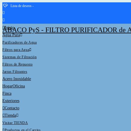
Saltar
Lista de deseos -
al
contenido
Inicio
ÁBACO PyS - FILTRO PURIFICADOR de 
Agua Pura
Purificadores de Agua
Filtros para Agua
Sistemas de Filtración
Filtros de Repuesto
Jarras Filtrantes
Acero Inoxidable
HogarOficina
Finca
Exteriores
Contacto
Tienda
Visitar TIENDA
Productos en el Carrito