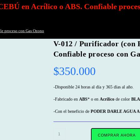
a CEBÚ en Acrílico o ABS. Confiable proc
able proceso con Gas Ozono
V-012 / Purificador (con
Confiable proceso con G
$
350.000
-Disponible 24 horas al día y 365 días al año.
-Fabricado en
ABS
* o en
Acrílico
de color
BL
-Con el beneficio de
PODER DARLE AGUA A 
V-
COMPRAR AHORA
012