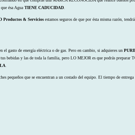
a -confiando en que compras una MARCA RECONOCIDA que realice buenos proce
y que ésa Agua
TIENE CADUCIDAD
.
Productos & Servicios
estamos seguros de que por ésta misma razón, tendrás 
sto de energía eléctrica o de gas. Pero en cambio, si adquieres un
PURI
tus bebidas y las de toda la familia, pero LO MEJOR es que podrás prepara
RLA
.
hes pequeños que se encuentran a un costado del equipo. El tiempo de entrega e