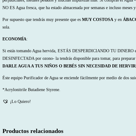
perjudiciales, metales pesados y muchas impurezas más. Si compras el Agu
NO ES Agua fresca, que ha estado almacenada por semanas e incluso meses 
Por supuesto que tendrás muy presente que es
MUY COSTOSA
y en
ÁBACO 
sola.
ECONOMÍA
:
Si estás tomando Agua hervida, ESTÁS DESPERDICIANDO TU DINERO en el ga
DESINFECTADA por ozono- la tendrás disponible para tomar, para preparar 
DARLE AGUA A TUS NIÑOS O BEBÉS SIN NECESIDAD DE HERVI
Éste equipo Purificador de Agua se enciende fácilmente por medio de dos suic
*Acrylonitrile Butadiene Styrene.
¡Lo Quiero!
Productos relacionados