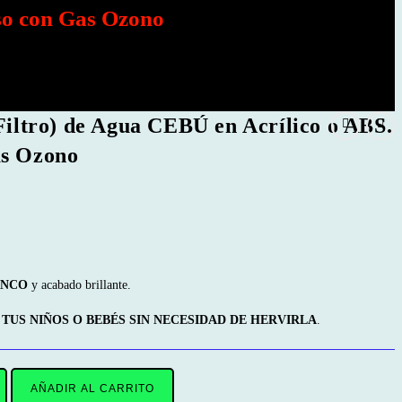
eso con Gas Ozono
 Filtro) de Agua CEBÚ en Acrílico o ABS.
as Ozono
ANCO
y acabado brillante.
TUS NIÑOS O BEBÉS SIN NECESIDAD DE HERVIRLA
.
AÑADIR AL CARRITO