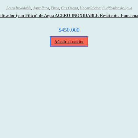
Acero Inoxidable
,
Agua Pura
,
Finca
,
Gas Ozono
,
HogarOficina
,
Purificador de Agua
rificador (con Filtro) de Agua ACERO INOXIDABLE Resistente. Funcion
$
450.000
Añadir al carrito