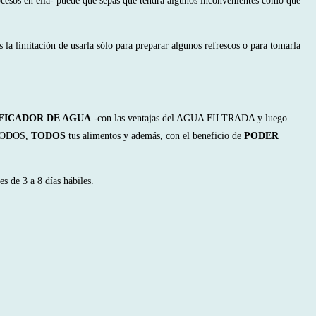
sos en ella- puede que sepas que tendrá algunos inconvenientes como que
la limitación de usarla sólo para preparar algunos refrescos o para tomarla
FICADOR DE AGUA
-con las ventajas del AGUA FILTRADA y luego
r TODOS,
TODOS
tus alimentos y además, con el beneficio de
PODER
s de 3 a 8 días hábiles.