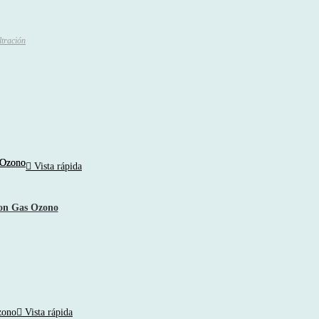
ltración
Vista rápida
 con Gas Ozono
Vista rápida