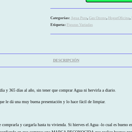
/
Purificador
Categorías:
Agua Pura
,
Gas Ozono
,
HogarOficina
,
(con
Etiqueta:
Figuras Variadas
Filtro)
de
Agua
CEBÚ
en
DESCRIPCIÓN
Acrílico
o
ABS.
Confiable
día y 365 días al año, sin tener que comprar Agua ni hervirla a diario.
proceso
e le dá una muy buena presentación y lo hace fácil de limpiar.
con
Gas
Ozono
omprarla y cargarla hasta tu vivienda. Si hierves el Agua -lo cual es bueno en
cantidad