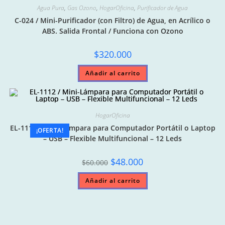
opciones
Agua Pura
,
Gas Ozono
,
HogarOficina
,
Purificador de Agua
se
pueden
C-024 / Mini-Purificador (con Filtro) de Agua, en Acrílico o
elegir
en
ABS. Salida Frontal / Funciona con Ozono
la
página
de
$
320.000
producto
Añadir al carrito
HogarOficina
EL-1112 / Mini-Lámpara para Computador Portátil o Laptop
¡OFERTA!
– USB – Flexible Multifuncional – 12 Leds
Original
Current
$
48.000
$
60.000
price
price
was:
is:
Añadir al carrito
$60.000.
$48.000.