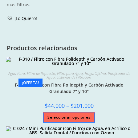
más Filtros.
¡Lo Quiero!
Productos relacionados
Agua Pura
,
Filtro de Repuesto
,
Filtro para Agua
,
HogarOficina
,
Purificador de
Agua
,
Sistemas de Filtración
¡OFERTA!
F-310 / Filtro con Fibra Polidepth y Carbón Activado
Granulado 7″ y 10″
Price
$
44.000
–
$
201.000
range:
$44.000
Este
Seleccionar opciones
through
producto
$201.000
tiene
múltiples
variantes.
Las