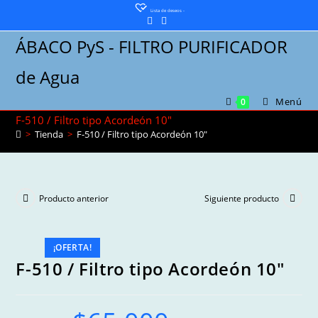
Saltar
Lista de deseos -
al
ÁBACO PyS - FILTRO PURIFICADOR
contenido
de Agua
Menú
0
F-510 / Filtro tipo Acordeón 10″
>
Tienda
>
F-510 / Filtro tipo Acordeón 10″
Producto anterior
Siguiente producto
¡OFERTA!
F-510 / Filtro tipo Acordeón 10″
Original
Current