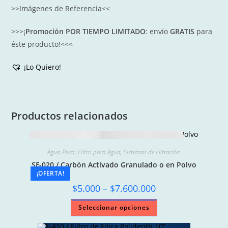
>>Imágenes de Referencia<<
>>>¡
Promoción POR TIEMPO LIMITADO
: envío
GRATIS
para
éste producto!<<<
¡Lo Quiero!
Productos relacionados
Agua Pura
,
Filtro para Agua
,
Sistemas de Filtración
SF-020 / Carbón Activado Granulado o en Polvo
¡OFERTA!
Price
$
5.000
–
$
7.600.000
range:
$5.000
Este
Seleccionar opciones
through
producto
$7.600.000
tiene
múltiples