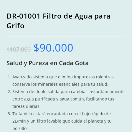
DR-01001 Filtro de Agua para
Grifo
$
90.000
Original
Current
$
107.000
price
price
was:
is:
$107.000.
$90.000.
Salud y Pureza en Cada Gota
Avanzado sistema que elimina impurezas mientras
conserva los minerales esenciales para tu salud.
Sistema de doble salida para cambiar instantáneamente
entre agua purificada y agua común, facilitando tus
tareas diarias.
Tu familia estará encantada con el flujo rápido de
2L/min
y un filtro lavable que cuida el planeta y tu
bolsillo.