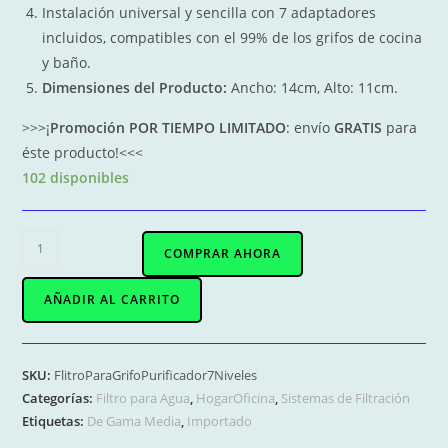
Instalación universal y sencilla con 7 adaptadores
incluidos, compatibles con el 99% de los grifos de cocina
y baño.
Dimensiones del Producto:
Ancho:
14cm, Alto: 11cm
.
>>>¡
Promoción POR TIEMPO LIMITADO
: envío
GRATIS
para
éste producto!<<<
102 disponibles
DR-
COMPRAR AHORA
01001
Filtro
AÑADIR AL CARRITO
de
Agua
para
SKU:
FlitroParaGrifoPurificador7Niveles
Grifo
Categorías:
Filtro para Agua
,
HogarOficina
,
Sistemas de Filtración
cantidad
Etiquetas:
De Gama Media
,
Importado