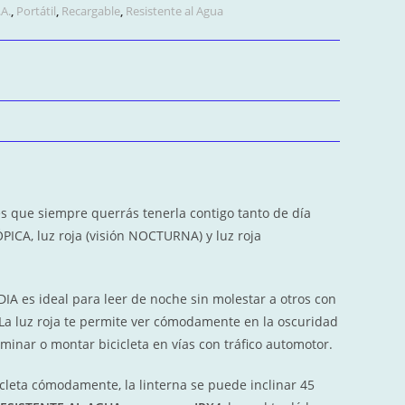
A.
,
Portátil
,
Recargable
,
Resistente al Agua
es que siempre querrás tenerla contigo tanto de día
ICA, luz roja (visión NOCTURNA) y luz roja
DIA es ideal para leer de noche sin molestar a otros con
 La luz roja te permite ver cómodamente en la oscuridad
aminar o montar bicicleta en vías con tráfico automotor.
cleta cómodamente, la linterna se puede inclinar 45