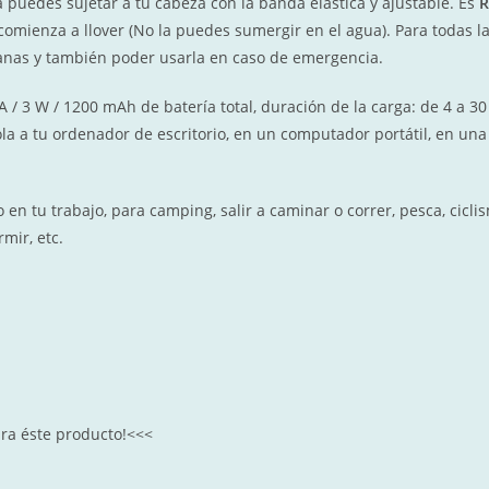
 la puedes sujetar a tu cabeza
con la banda elástica y ajustable. Es
R
i comienza a llover (No la puedes sumergir en el agua). Para todas 
dianas y también poder usarla en caso de emergencia.
 A / 3 W / 1200 mAh de batería total, duración de la carga: de 4 a
a a tu ordenador de escritorio, en un computador portátil, en una 
en tu trabajo, para camping, salir a caminar o correr, pesca, cicl
rmir, etc.
ra éste producto!<<<