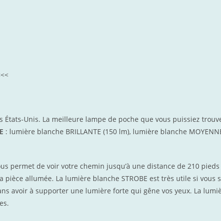
<<<
s États-Unis. La meilleure lampe de poche que vous puissiez trouve
E
: lumière blanche BRILLANTE (150 lm), lumière blanche MOYENN
vous permet de voir votre chemin jusqu’à une distance de 210 pied
 la pièce allumée. La lumière blanche STROBE est très utile si vous
ans avoir à supporter une lumière forte qui gêne vos yeux. La lum
es.