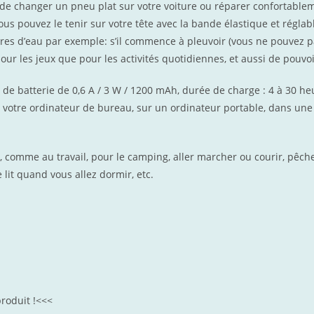
e changer un pneu plat sur votre voiture ou réparer confortableme
us pouvez le tenir sur votre tête avec la bande élastique et réglabl
ures d’eau par exemple: s’il commence à pleuvoir (vous ne pouvez pa
r les jeux que pour les activités quotidiennes, et aussi de pouvoir
e de batterie de 0,6 A / 3 W / 1200 mAh, durée de charge : 4 à 30 
votre ordinateur de bureau, sur un ordinateur portable, dans une 
s, comme au travail, pour le camping, aller marcher ou courir, pêche
 lit quand vous allez dormir, etc.
roduit !<<<