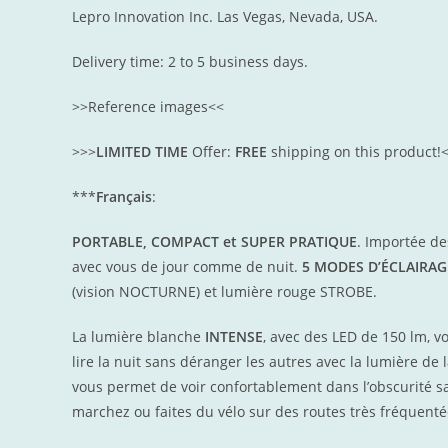
Lepro Innovation Inc. Las Vegas, N
evada, USA.
Delivery time: 2 to 5 business days.
>>Reference images<<
>>>
LIMITED TIME
Offer:
FREE
shipping on this product!
***
Français
:
PORTABLE, COMPACT et SUPER PRATIQUE
. Importée de
avec vous de jour comme de nuit.
5 MODES D’ÉCLAIRAG
(vision NOCTURNE) et lumière rouge STROBE.
La lumière blanche
INTENSE
, avec des LED de 150 lm, 
lire la nuit sans déranger les autres avec la lumière de
vous permet de voir confortablement dans l’obscurité s
marchez ou faites du vélo sur des routes très fréquenté