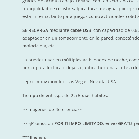
grados de arriba a abajo. Liviana, con tan sólo 2.86 oz.
tranquilidad de resistir salpicaduras de agua, por ej: s
esta linterna, tanto para juegos como actividades coti
SE RECARGA
mediante
cable USB
, con capacidad de 0,6
adaptador en un tomacorriente en la pared, conectándol
motocicleta, etc.
La
puedes usar en múltiples actividades de noche, como 
perro, para lectura o dejarla junto a tu cama al irte a do
Lepro Innovation Inc. Las Vegas, N
evada, USA.
Tiempo de entrega: de 2 a 5 días hábiles.
>>Imágenes de Referencia<<
>>>¡Promoción
POR TIEMPO LIMITADO
: envío
GRATIS
pa
***
English
: