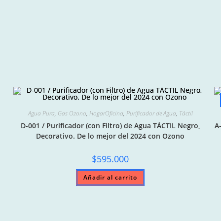
Agua Pura
,
Gas Ozono
,
HogarOficina
,
Purificador de Agua
,
Táctil
D-001 / Purificador (con Filtro) de Agua TÁCTIL Negro,
A
Decorativo. De lo mejor del 2024 con Ozono
$
595.000
Añadir al carrito