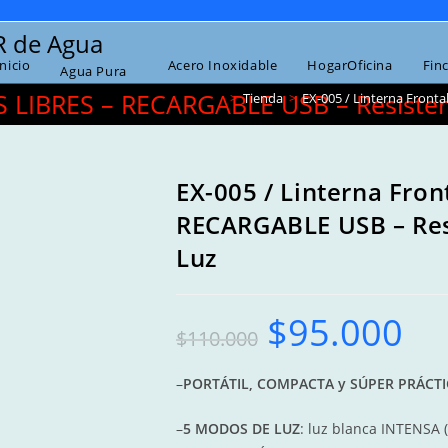
R de Agua
Inicio
Acero Inoxidable
HogarOficina
Fin
Agua Pura
S LIBRES – RECARGABLE USB – Resisten
>
Tienda
>
EX-005 / Linterna Front
EX-005 / Linterna Fro
RECARGABLE USB – Res
Luz
$
95.000
Original
Curren
$
110.000
price
price
was:
is:
$110.000.
$95.00
–
PORTÁTIL, COMPACTA y SÚPER PRÁCTI
–
5 MODOS DE LUZ
: luz blanca INTENSA 