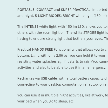
PORTABLE, COMPACT and SUPER PRACTICAL
. Imported 
and night.
5 LIGHT MODES:
BRIGHT white light (150 lm),
The
INTENSE
white light, with 150 lm LED, allows you to
others with the room light on. The white STROBE light is 
having to endure strong light that bothers your eyes. T
Practical
HANDS-FREE
Functionality that allows you to c
bottom. Light, with only 2.86 oz. you can hold it to your 
resisting water splashes eg: if it starts to rain (You ca
activities and also to be able to use it in an emergency.
Recharges via
USB cable
, with a total battery capacity 
connecting to your desktop computer, on a laptop, on a 
You can use it in multiple night activities, like at work, 
your bed when you go to sleep, etc.