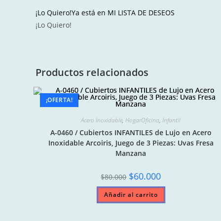
¡Lo Quiero!
Ya está en MI LISTA DE DESEOS
¡Lo Quiero!
Productos relacionados
¡OFERTA!
Acero Inoxidable
,
HogarOficina
,
Infantil
A-0460 / Cubiertos INFANTILES de Lujo en Acero
Inoxidable Arcoiris, Juego de 3 Piezas: Uvas Fresa
Manzana
Original
Current
$
60.000
$
80.000
price
price
was:
is:
Añadir al carrito
$80.000.
$60.000.