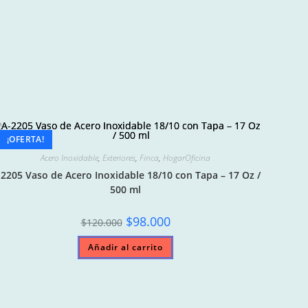
¡OFERTA!
Acero Inoxidable
,
Exteriores
,
Finca
,
HogarOficina
-2205 Vaso de Acero Inoxidable 18/10 con Tapa – 17 Oz /
500 ml
Original
Current
$
98.000
$
120.000
price
price
was:
is:
Añadir al carrito
$120.000.
$98.000.