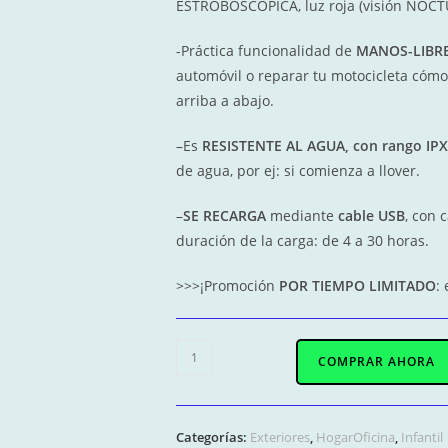
ESTROBOSCÓPICA, luz roja (visión NOCT
-Práctica funcionalidad de
MANOS-LIBR
automóvil o reparar tu motocicleta cómo
arriba a abajo.
–
Es
RESISTENTE AL AGUA, con rango IP
de agua, por ej: si comienza a llover.
–
SE RECARGA
mediante
cable USB
, con 
duración de la carga: de 4 a 30 horas.
>>>¡Promoción
POR TIEMPO LIMITADO
:
EX-
COMPRAR AHORA
005
/
Linterna
Categorías:
Exteriores
,
HogarOficina
,
Infantil