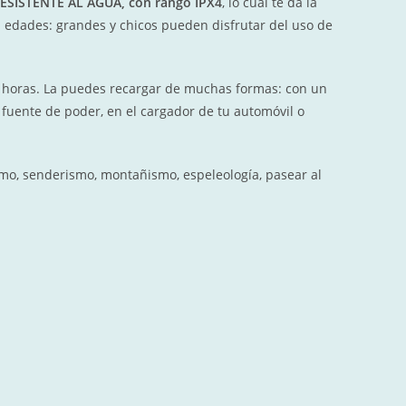
ESISTENTE AL AGUA, con rango IPX4
, lo cual te dá la
la edades: grandes y chicos pueden disfrutar del uso de
 30 horas. La puedes recargar de muchas formas: con un
fuente de poder, en el cargador de tu automóvil o
ismo, senderismo, montañismo, espeleología, pasear al