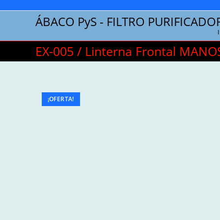
Saltar
al
ÁBACO PyS - FILTRO PURIFICADO
contenido
EX-005 / Linterna Frontal MANO
¡OFERTA!