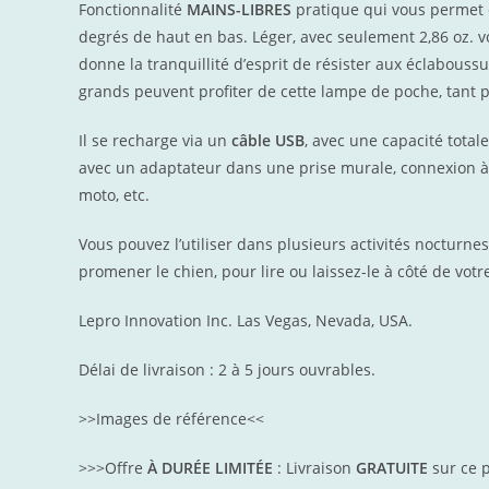
Fonctionnalité
MAINS-LIBRES
pratique qui vous permet d
degrés de haut en bas. Léger, avec seulement 2,86 oz. vo
donne la tranquillité d’esprit de résister aux éclabouss
grands peuvent profiter de cette lampe de poche, tant pou
Il se recharge via un
câble USB
, avec une capacité total
avec un adaptateur dans une prise murale, connexion à 
moto, etc.
Vous pouvez l’utiliser dans plusieurs activités nocturne
promener le chien, pour lire ou laissez-le à côté de votre
Lepro Innovation Inc. Las Vegas, N
evada, USA.
Délai de livraison : 2 à 5 jours ouvrables.
>>Images de référence<<
>>>Offre
À DURÉE LIMITÉE
: Livraison
GRATUITE
sur ce p