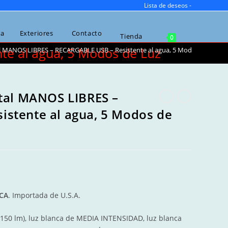
Lista de deseos -
ca
Exteriores
Contacto
Alternar búsqueda de la web
Tienda
0
te al agua, 5 Modos de Luz
al MANOS LIBRES – RECARGABLE USB – Resistente al agua, 5 Modos de Luz
ntal MANOS LIBRES –
istente al agua, 5 Modos de
t
0.
CA
. Importada de U.S.A.
(150 lm), luz blanca de MEDIA INTENSIDAD, luz blanca