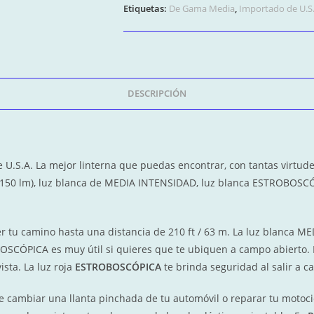
Frontal
Etiquetas:
De Gama Media
,
Importado de U.S.
MANOS
LIBRES
-
RECARGABLE
USB
DESCRIPCIÓN
-
Resistente
al
agua,
e U.S.A. La mejor linterna que puedas encontrar, con tantas virtud
5
(150 lm), luz blanca de MEDIA INTENSIDAD, luz blanca ESTROBOSCÓP
Modos
de
Luz
r tu camino hasta una distancia de 210 ft / 63 m. La luz blanca ME
cantidad
BOSCÓPICA es muy útil si quieres que te ubiquen a campo abierto.
ista. La luz roja
ESTROBOSCÓPICA
te brinda seguridad al salir a c
 cambiar una llanta pinchada de tu automóvil o reparar tu motoci