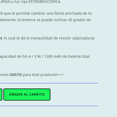
URNA) y luz roja ESTROBOSCÓPICA.
ES
que te permite cambiar una llanta pinchada de tu
damente, la linterna se puede inclinar 45 grados de
X4
, lo cual te dá la tranquilidad de resistir salpicaduras
capacidad de 0,6 A / 3 W / 1200 mAh de batería total,
 envío
GRATIS
para éste producto!<<<
AÑADIR AL CARRITO