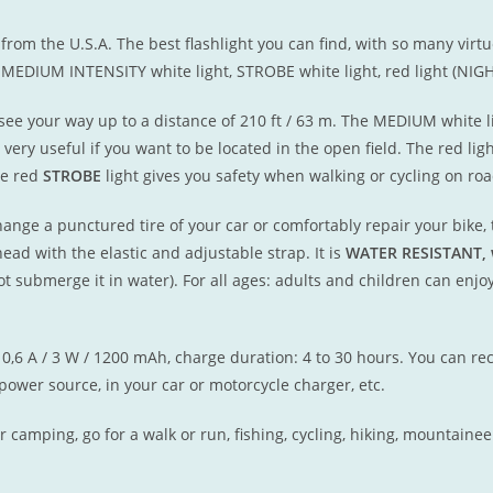
from the U.S.A. The best flashlight you can find, with so many virt
 MEDIUM INTENSITY white light, STROBE white light, red light (NIGH
 see your way up to a distance of 210 ft / 63 m. The MEDIUM white li
very useful if you want to be located in the open field. The red lig
he red
STROBE
light gives you safety when walking or cycling on ro
hange a punctured tire of your car or comfortably repair your bike, 
head with the elastic and adjustable strap. It is
WATER RESISTANT, w
nnot submerge it in water). For all ages: adults and children can enj
of 0,6 A / 3 W / 1200 mAh, charge duration: 4 to 30 hours. You can re
power source, in your car or motorcycle charger, etc.
for camping, go for a walk or run, fishing, cycling, hiking, mountainee