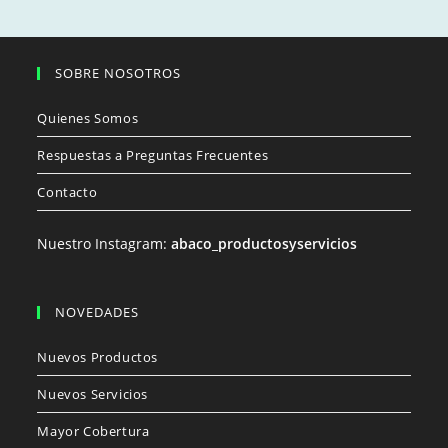
elegir
en
la
página
de
SOBRE NOSOTROS
producto
Quienes Somos
Respuestas a Preguntas Frecuentes
Contacto
Nuestro Instagram:
abaco_productosyservicios
NOVEDADES
Nuevos Productos
Nuevos Servicios
Mayor Cobertura