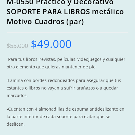
M-0550 Práctico y Decorativo
SOPORTE PARA LIBROS metálico
Motivo Cuadros (par)
$
49.000
Original
Current
$
55.000
price
price
was:
is:
$55.000.
$49.000.
-Para tus libros, revistas, películas, videojuegos y cualquier
otro elemento que quieras mantener de pie.
-Lámina con bordes redondeados para asegurar que tus
estantes o libros no vayan a sufrir arañazos o a quedar
marcados.
-Cuentan con 4 almohadillas de espuma antideslizante en
la parte inferior de cada soporte para evitar que se
deslicen.