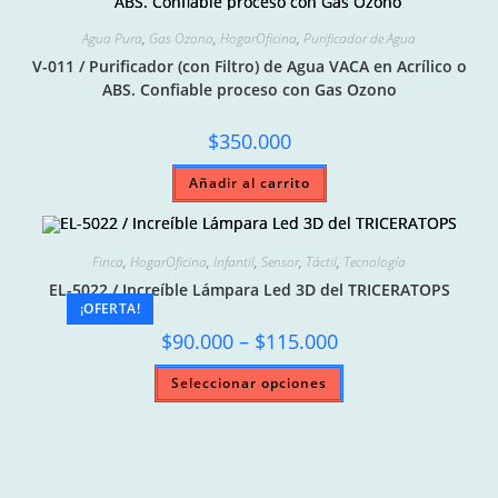
Las
opciones
Agua Pura
,
Gas Ozono
,
HogarOficina
,
Purificador de Agua
se
pueden
V-011 / Purificador (con Filtro) de Agua VACA en Acrílico o
elegir
en
ABS. Confiable proceso con Gas Ozono
la
página
de
$
350.000
producto
Añadir al carrito
Finca
,
HogarOficina
,
Infantil
,
Sensor
,
Táctil
,
Tecnología
EL-5022 / Increíble Lámpara Led 3D del TRICERATOPS
¡OFERTA!
Price
$
90.000
–
$
115.000
range:
$90.000
Este
Seleccionar opciones
through
producto
$115.000
tiene
múltiples
variantes.
Las
opciones
se
pueden