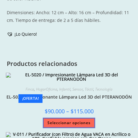
Dimensiones: Ancho: 12 cm – Alto: 16 cm – Profundidad: 11
cm. Tiempo de entrega: de 2 a 5 días hábiles.
¡Lo Quiero!
Productos relacionados
Finca
,
HogarOficina
,
Infantil
,
Sensor
,
Táctil
,
Tecnología
EL-5020 / Impresionante Lámpara Led 3D del PTERANODÓN
¡OFERTA!
Price
$
90.000
–
$
115.000
range:
$90.000
Este
Seleccionar opciones
through
producto
$115.000
tiene
múltiples
variantes.