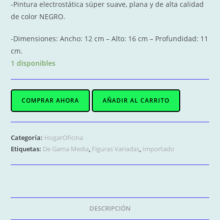
-Pintura electrostática súper suave, plana y de alta calidad
de color NEGRO.
-Dimensiones: Ancho: 12 cm – Alto: 16 cm – Profundidad: 11
cm.
1 disponibles
M-
COMPRAR AHORA
AÑADIR AL CARRITO
0550
Práctico
y
Categoría:
HogarOficina
Decorativo
Etiquetas:
De Gama Media
,
Figuras Variadas
,
Importado
SOPORTE
PARA
LIBROS
metálico
Motivo
DESCRIPCIÓN
Cuadros