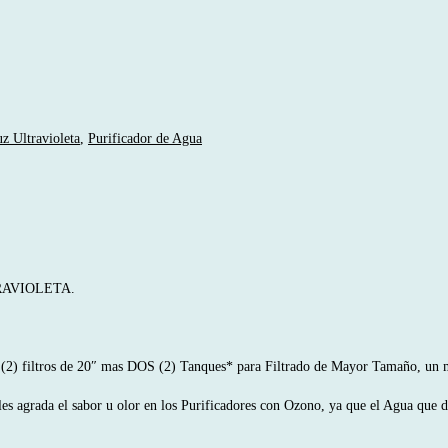
.000.000
z Ultravioleta
,
Purificador de Agua
TRAVIOLETA.
) filtros de 20″ mas DOS (2) Tanques* para Filtrado de Mayor Tamaño, un ma
 les agrada el sabor u olor en los Purificadores con Ozono, ya que el Agua q