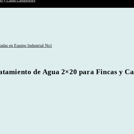
as y Casas Campestres
tamiento de Agua 2×20 para Fincas y Ca
e
e:
000.000
ough