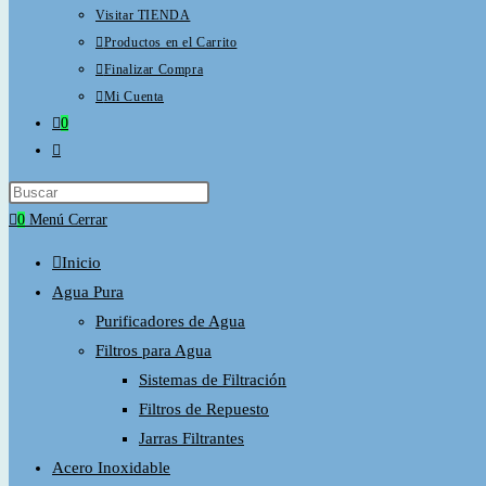
Visitar TIENDA
Productos en el Carrito
Finalizar Compra
Mi Cuenta
0
Alternar búsqueda de la web
Press
Escape
0
Menú
Cerrar
to
Inicio
close
Agua Pura
the
Purificadores de Agua
search
Filtros para Agua
panel.
Sistemas de Filtración
Filtros de Repuesto
Jarras Filtrantes
Acero Inoxidable