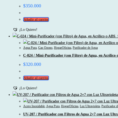
$
350.000
Añadir al carrito
¡Lo Quiero!
Agua Pura
,
Gas Ozono
,
HogarOficina
,
Purificador de Agua
C-024 / Mini-Purificador (con Filtro) de Agua, en Acrílico
$
320.000
Añadir al carrito
¡Lo Quiero!
Acero Inoxidable
,
Agua Pura
,
HogarOficina
,
Luz Ultravioleta
,
Purificador 
UV-207 / Purificador con Filtros de Agua 2×7 con Luz Ultra