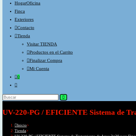
HogarOficina
Finca
Exteriores
Contacto
Tienda
Visitar TIENDA
Productos en el Carrito
Finalizar Compra
Mi Cuenta
0
Alternar
búsqueda
Buscar
de
en
la
UV-220-PG / EFICIENTE Sistema de Tra
esta
web
web
Inicio
>
Tienda
>