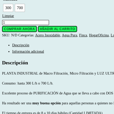
$15
300
700
Limpiar
UV-
220-
COMPRAR AHORA
AÑADIR AL CARRITO
PG
SKU:
N/D
Categorías:
Acero Inoxidable
,
Agua Pura
,
Finca
,
HogarOficina
,
Lu
/
Descripción
EFICIENTE
Información adicional
Sistema
de
Descripción
Tratamiento
de
PLANTA INDUSTRIAL de Macro Filtración, Micro Filtración y LUZ UL
Agua
Consumo: hasta 300 L/h o 700 L/h.
2x20
para
Excelente proceso de PURIFICACIÓN de Agua que se lleva a cabo con DOS (2
Fincas
Ha resultado ser una
muy buena opción
para aquellas personas a quienes no
y
Casas
El tiempo de entrega es de 8 a 10 días hábiles (Cantidad LIMITADA).