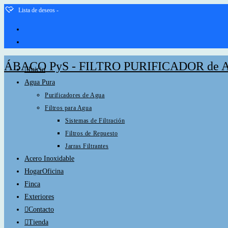
Saltar
Lista de deseos -
al
contenido
ÁBACO PyS - FILTRO PURIFICADOR de 
Inicio
Agua Pura
Purificadores de Agua
Filtros para Agua
Sistemas de Filtración
Filtros de Repuesto
Jarras Filtrantes
Acero Inoxidable
HogarOficina
Finca
Exteriores
Contacto
Tienda