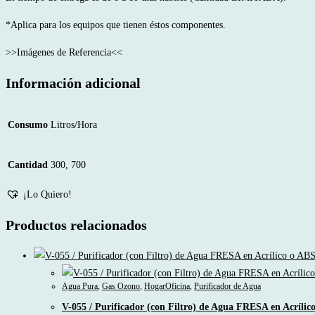
Campestres
*Aplica para los equipos que tienen éstos componentes.
cantidad
>>Imágenes de Referencia<<
Información adicional
Consumo
Litros/Hora
Cantidad
300, 700
¡Lo Quiero!
Productos relacionados
Agua Pura
,
Gas Ozono
,
HogarOficina
,
Purificador de Agua
V-055 / Purificador (con Filtro) de Agua FRESA en Acríli