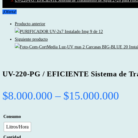
UV-220-PG / EFICIENTE Sistema de Tratamiento de Agua 2×20 para Finc
¡Oferta!
Producto anterior
Siguiente producto
UV-220-PG / EFICIENTE Sistema de Tra
Pric
$
8.000.000
–
$
15.000.000
rang
$8.
Consumo
thr
Litros/Hora
Cantidad