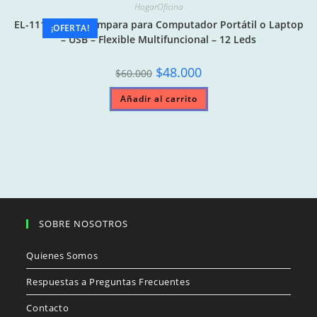
HogarOficina
EL-1112 / Mini-Lámpara para Computador Portátil o Laptop
¡OFERTA!
– USB – Flexible Multifuncional – 12 Leds
Original
Current
$
48.000
$
60.000
price
price
was:
is:
Añadir al carrito
$60.000.
$48.000.
SOBRE NOSOTROS
Quienes Somos
Respuestas a Preguntas Frecuentes
Contacto