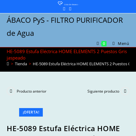
Saltar
Lista de deseos -
al
ÁBACO PyS - FILTRO PURIFICADOR
contenido
de Agua
Menú
0
HE-5089 Estufa Eléctrica HOME ELEMENTS 2 Puestos Gris
jaspeado
>
Tienda
>
HE-5089 Estufa Eléctrica HOME ELEMENTS 2 Puestos Gris
Producto anterior
Siguiente producto
¡OFERTA!
HE-5089 Estufa Eléctrica HOME