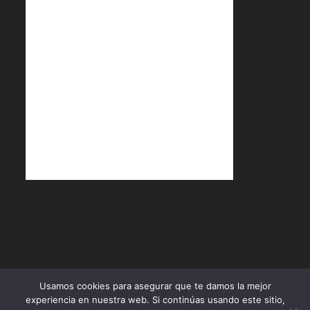
Política de Cookies
Política de Privacidad
Términos y Condiciones
Usamos cookies para asegurar que te damos la mejor
experiencia en nuestra web. Si continúas usando este sitio,
Diseñado por
ÁBACO Productos & Servicios
- Copyright 2026