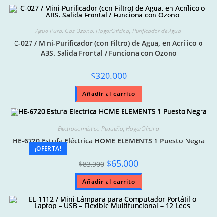
Agua Pura
,
Gas Ozono
,
HogarOficina
,
Purificador de Agua
C-027 / Mini-Purificador (con Filtro) de Agua, en Acrílico o
ABS. Salida Frontal / Funciona con Ozono
$
320.000
Añadir al carrito
Electrodoméstico Pequeño
,
HogarOficina
HE-6720 Estufa Eléctrica HOME ELEMENTS 1 Puesto Negra
¡OFERTA!
Original
Current
$
65.000
$
83.900
price
price
was:
is:
Añadir al carrito
$83.900.
$65.000.